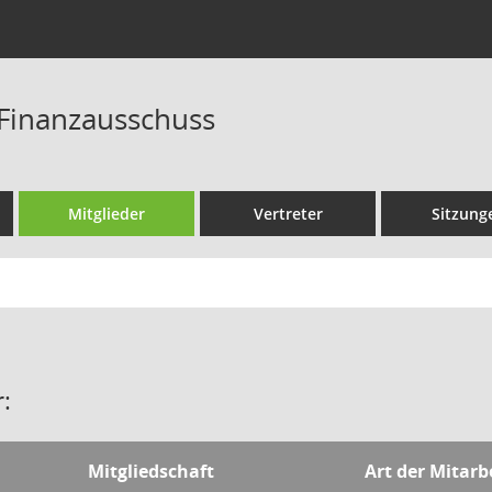
Finanzausschuss
Mitglieder
Vertreter
Sitzung
:
Mitgliedschaft
Art der Mitarb