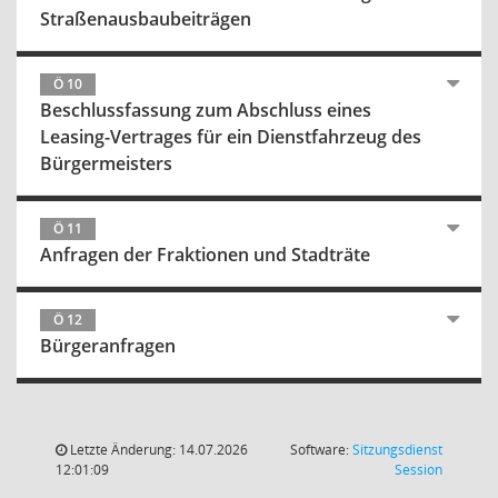
Straßenausbaubeiträgen
Ö 10
Beschlussfassung zum Abschluss eines
Leasing-Vertrages für ein Dienstfahrzeug des
Bürgermeisters
Ö 11
Anfragen der Fraktionen und Stadträte
Ö 12
Bürgeranfragen
Letzte Änderung: 14.07.2026
Software:
Sitzungsdienst
(Wird in
12:01:09
Session