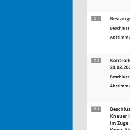
Bestätig
Ö 1
Beschluss
Abstimmu
Kontroll
Ö 2
20.03.202
Beschluss
Abstimmu
Beschlus
Ö 3
Knauer H
im Zuge