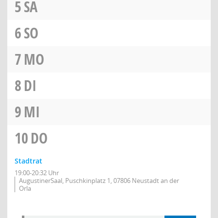
5
SA
6
SO
7
MO
8
DI
9
MI
10
DO
Stadtrat
19:00-20:32 Uhr
AugustinerSaal, Puschkinplatz 1, 07806 Neustadt an der
Orla