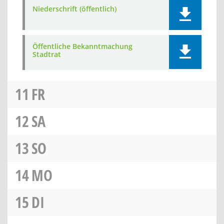
Niederschrift (öffentlich)
Öffentliche Bekanntmachung
Stadtrat
11
FR
12
SA
13
SO
14
MO
15
DI