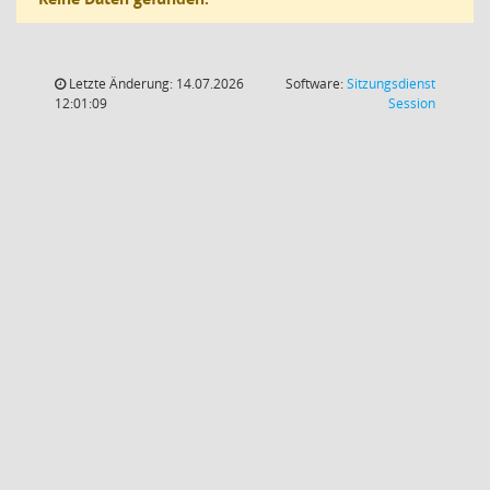
Letzte Änderung: 14.07.2026
Software:
Sitzungsdienst
(Wird in
12:01:09
Session