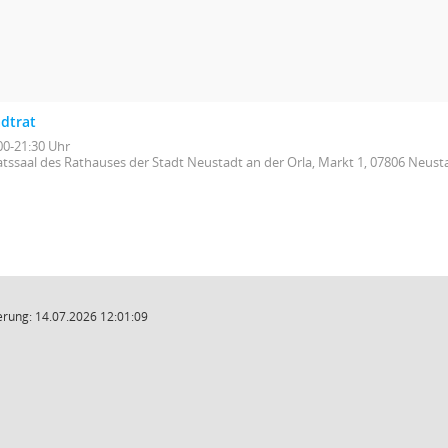
adtrat
00-21:30 Uhr
atssaal des Rathauses der Stadt Neustadt an der Orla, Markt 1, 07806 Neust
rung: 14.07.2026 12:01:09