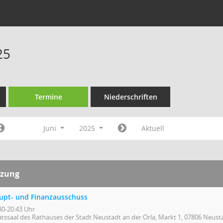
25
Termine
Niederschriften
Juni
2025
Aktuell
tzung
upt- und Finanzausschuss
30-20:43 Uhr
atssaal des Rathauses der Stadt Neustadt an der Orla, Markt 1, 07806 Neust