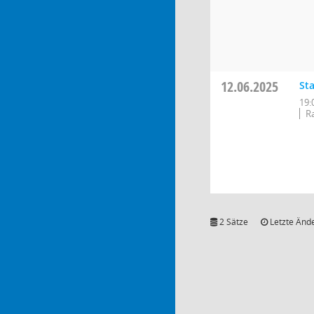
12.06.2025
St
19:
R
2 Sätze
Letzte Ände