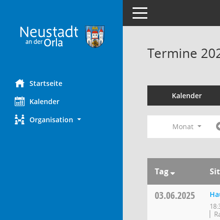
Toggle navigation
Termine 20
Startseite
Kalender
Kalender
Organisation
Monat
Tag
Si
03.06.2025
Ha
18:
R