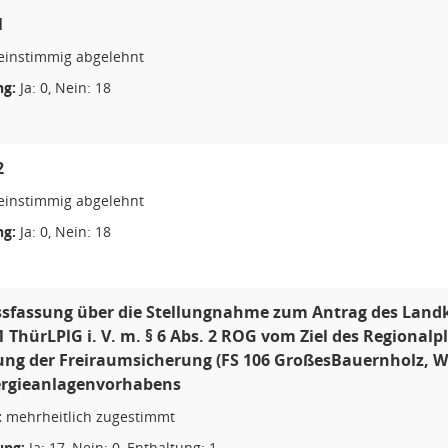
1
einstimmig abgelehnt
g:
Ja: 0, Nein: 18
2
einstimmig abgelehnt
g:
Ja: 0, Nein: 18
sfassung über die Stellungnahme zum Antrag des Landkr
1 ThürLPlG i. V. m. § 6 Abs. 2 ROG vom Ziel des Regional
ung der Freiraumsicherung (FS 106 GroßesBauernholz, 
rgieanlagenvorhabens
:
mehrheitlich zugestimmt
ng:
Ja: 17, Nein: 0, Enthaltung: 1