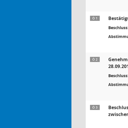
Bestätig
Ö 1
Beschluss
Abstimmu
Genehmig
Ö 2
28.09.201
Beschluss
Abstimmu
Beschlu
Ö 3
zwische