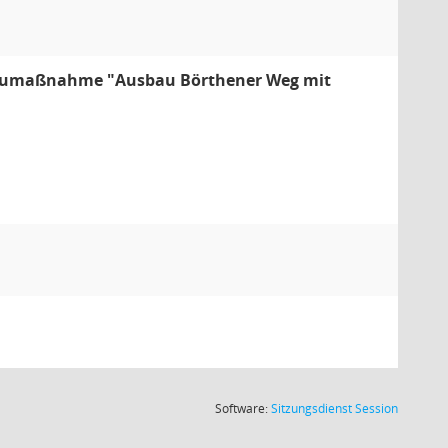
 Baumaßnahme "Ausbau Börthener Weg mit
(Wird in
Software:
Sitzungsdienst
Session