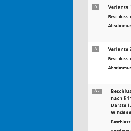
Variante 
Ö
Beschluss:
Abstimmun
Variante 
Ö
Beschluss:
Abstimmun
Beschlus
Ö 4
nach § 1
Darstell
Windene
Beschluss
Abstimmu