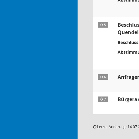
Beschlu
Ö 5
Quendelw
Beschluss
Abstimmu
Anfragen
Ö 6
Bürgera
Ö 7
Letzte Änderung: 14.07.