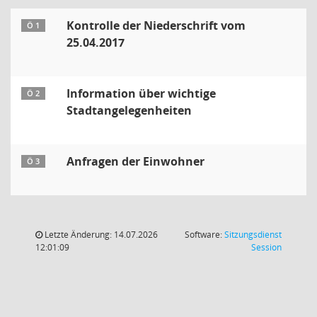
Kontrolle der Niederschrift vom
Ö 1
25.04.2017
Information über wichtige
Ö 2
Stadtangelegenheiten
Anfragen der Einwohner
Ö 3
Letzte Änderung: 14.07.2026
Software:
Sitzungsdienst
(Wird in
12:01:09
Session