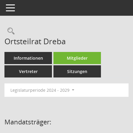
Toggle navigation
Rechercheauswahl
Ortsteilrat Dreba
Informationen
Mitglieder
Vertreter
Sitzungen
Legislaturperiode 2024 - 2029
Mandatsträger: