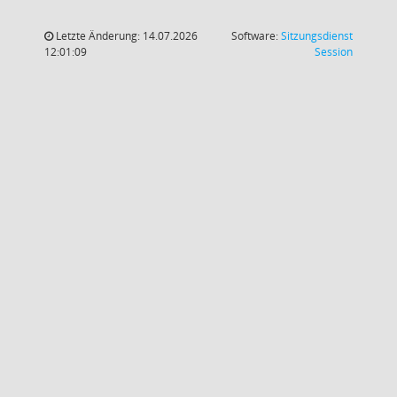
Letzte Änderung: 14.07.2026
Software:
Sitzungsdienst
(Wird in
12:01:09
Session