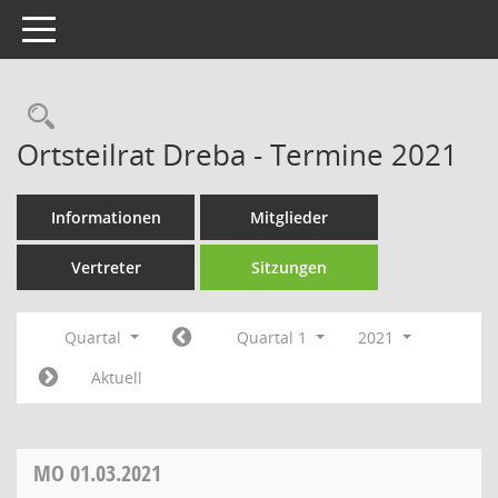
Toggle navigation
Rechercheauswahl
Ortsteilrat Dreba - Termine 2021
Informationen
Mitglieder
Vertreter
Sitzungen
Quartal
Quartal 1
2021
Aktuell
MO
01.03.2021