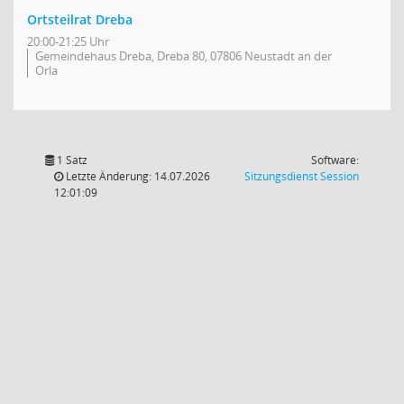
Ortsteilrat Dreba
20:00-21:25 Uhr
Gemeindehaus Dreba, Dreba 80, 07806 Neustadt an der
Orla
1 Satz
Software:
(Wird in
Letzte Änderung: 14.07.2026
Sitzungsdienst
Session
12:01:09