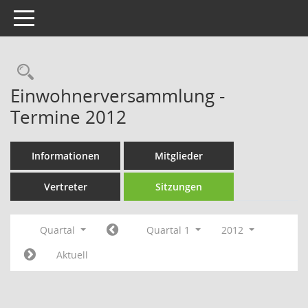
Toggle navigation
Rechercheauswahl
Einwohnerversammlung -
Termine 2012
Informationen
Mitglieder
Vertreter
Sitzungen
Quartal
Quartal 1
2012
Aktuell