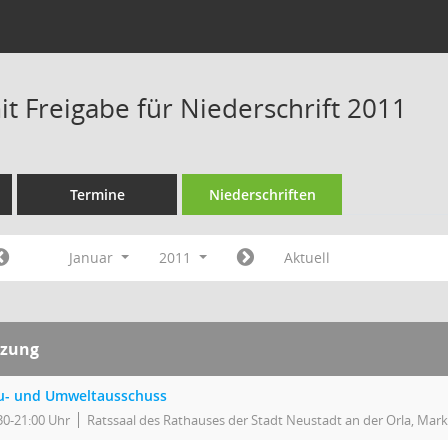
t Freigabe für Niederschrift 2011
Termine
Niederschriften
Januar
2011
Aktuell
tzung
u- und Umweltausschuss
30-21:00 Uhr
Ratssaal des Rathauses der Stadt Neustadt an der Orla, Mark