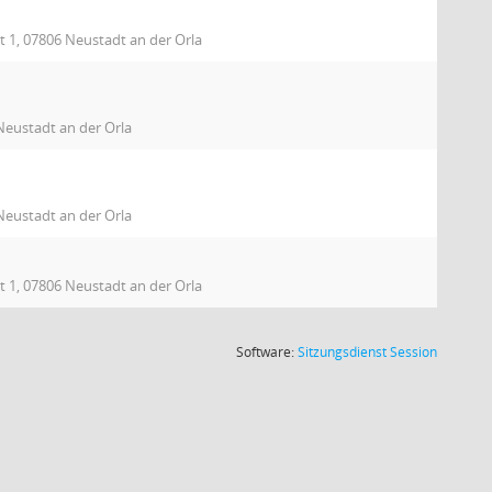
t 1, 07806 Neustadt an der Orla
Neustadt an der Orla
Neustadt an der Orla
t 1, 07806 Neustadt an der Orla
(Wird in
Software:
Sitzungsdienst
Session