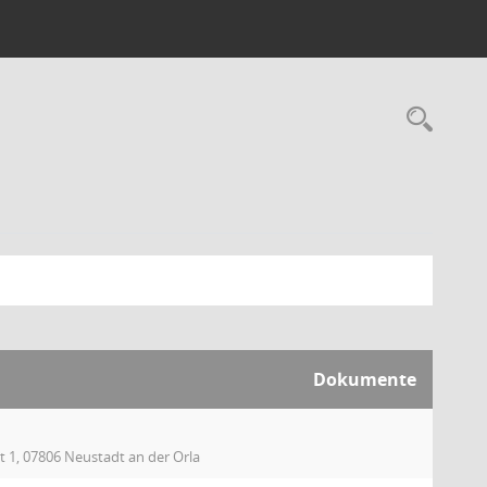
Rec
Dokumente
t 1, 07806 Neustadt an der Orla