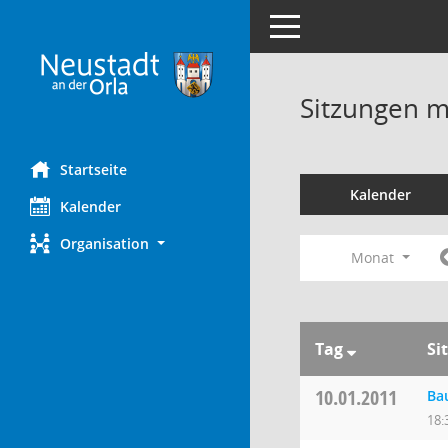
Toggle navigation
Sitzungen mi
Startseite
Kalender
Kalender
Organisation
Monat
Tag
Si
10.01.2011
Ba
18: