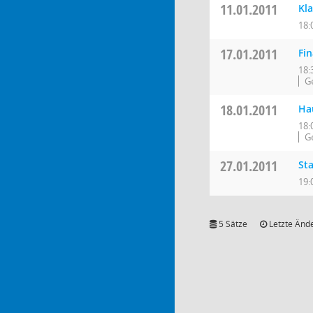
11.01.2011
Kl
18:
17.01.2011
Fi
18:
G
18.01.2011
Ha
18:
G
27.01.2011
St
19:
5 Sätze
Letzte Ände